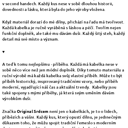
v second handech. Každý kus nese v sobě dlouhou historii,
dovednosti a lásku, která byla do jeho výroby vložena.
Když materiál dorazí do mé dílny, přichází na řadu má tvořivost.
Každá kabelka je ručně vyráběná s láskou a péčí. Tvořím nejen
funkční doplněk, ale také mu dávám duši. Každý šitý steh, každý
detail má své místo a význam.
♥
A teď k tomu nejlepšímu - příběhu. Každá má kabelka nese v
sobě něco více než jen módní doplněk. Díky tomuto materiálu a
ruční výrobě má každá kabelka svůj vlastní příběh. Může to být
příběh historický, inspirovaný tradičními vzory, nebo příběh
moderní, vyjadřující náš čas a aktuální trendy. Kabelky jsou
také spojeny s mými příběhy, já která svým uměním dávám
výrobkům duši.
Značka
Original Srdcem
není jen o kabelkách, je to o lidech,
příbězích a vášni. Každý kus, který opustí dílnu, je jedinečným
důkazem toho, že můžu spojit tradiční řemeslo s moderním