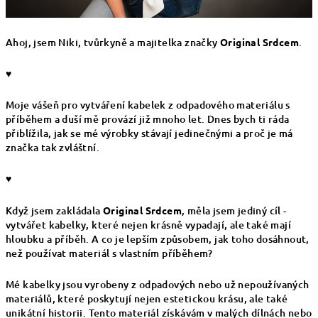
Ahoj, jsem Niki, tvůrkyně a majitelka značky
Original Srdcem
.
♥
Moje vášeň pro vytváření kabelek z odpadového materiálu s
příběhem a duší mě provází již mnoho let. Dnes bych ti ráda
přiblížila, jak se mé výrobky stávají jedinečnými a proč je má
značka tak zvláštní.
♥
Když jsem zakládala
Original Srdcem
, měla jsem jediný cíl -
vytvářet kabelky, které nejen krásně vypadají, ale také mají
hloubku a příběh. A co je lepším způsobem, jak toho dosáhnout,
než používat materiál s vlastním příběhem?
Mé kabelky jsou vyrobeny z odpadových nebo už nepoužívaných
materiálů, které poskytují nejen estetickou krásu, ale také
unikátní historii. Tento materiál získávám v malých dílnách nebo