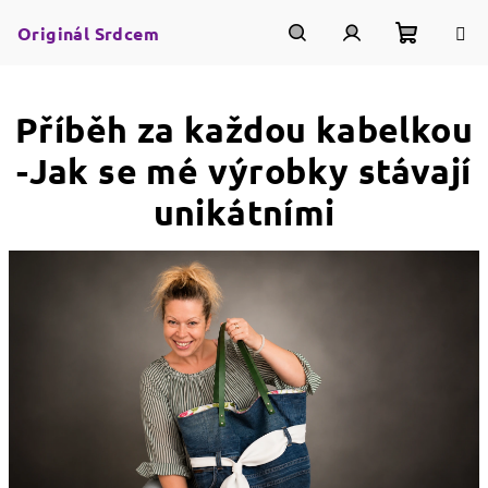
Přejít
na
Originál Srdcem
obsah
Nákupn
Hledat
Přihlášení
Příběh za každou kabelkou
košík
-Jak se mé výrobky stávají
unikátními