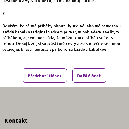
designem a vytvořit něco, co mě naplňuje hrdostí.
♥
Doufám, že tě mé příběhy okouzlily stejně jako mě samotnou.
Každá kabelka
Original Srdcem
je malým pokladem s velkým
příběhem, a jsem moc ráda, že můžu tento příběh sdílet s
tebou. Děkuji, že jsi součástí mé cesty a že společně se mnou
oslavuješ krásu řemesla a příběhu za každou kabelkou.
Předchozí článek
Další článek
Z
á
p
a
Kontakt
t