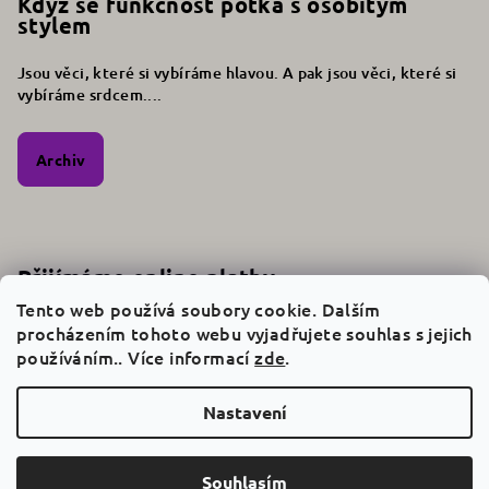
Když se funkčnost potká s osobitým
stylem
Jsou věci, které si vybíráme hlavou. A pak jsou věci, které si
vybíráme srdcem....
Archiv
Přijímáme online platby
Tento web používá soubory cookie. Dalším
procházením tohoto webu vyjadřujete souhlas s jejich
používáním.. Více informací
zde
.
Nastavení
Copyright 2026
Originál Srdcem
. Všechna práva vyhrazena.
Souhlasím