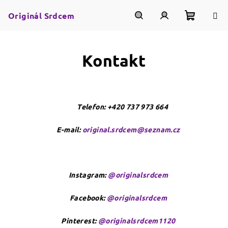
Přejít
na
Originál Srdcem
obsah
Nákupn
Hledat
Přihlášení
Kontakt
košík
Telefon:
+420 737 973 664
E-mail:
original.srdcem@seznam.cz
Instagram:
@originalsrdcem
Facebook:
@originalsrdcem
Pinterest:
@originalsrdcem1120