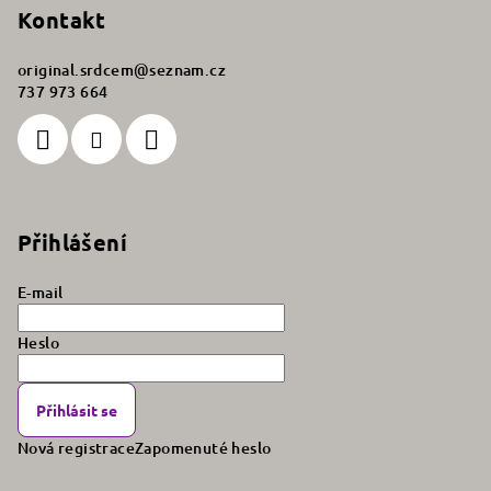
Kontakt
t
í
original.srdcem
@
seznam.cz
737 973 664
Přihlášení
E-mail
Heslo
Přihlásit se
Nová registrace
Zapomenuté heslo