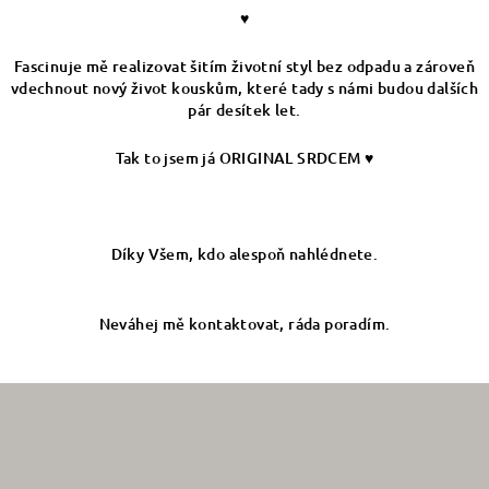
♥
Fascinuje mě realizovat šitím životní styl bez odpadu a zároveň
vdechnout nový život kouskům, které tady s námi budou dalších
pár desítek let.
Tak to jsem já ORIGINAL SRDCEM ♥️
Díky Všem, kdo alespoň nahlédnete.
Neváhej mě kontaktovat, ráda poradím.
Z
á
p
a