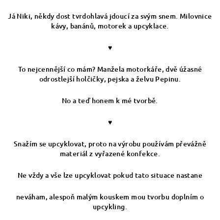
Já Niki, někdy dost tvrdohlavá jdoucí za svým snem. Milovnice
kávy, banánů, motorek a upcyklace.
♥
To nejcennější co mám? Manžela motorkáře, dvě úžasné
odrostlejší holčičky, pejska a želvu Pepinu.
No a teď honem k mé tvorbě.
♥
Snažím se upcyklovat, proto na výrobu používám převážně
materiál z vyřazené konfekce.
Ne vždy a vše lze upcyklovat pokud tato situace nastane
neváham, alespoň malým kouskem mou tvorbu doplním o
upcykling.